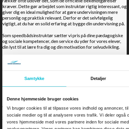
rækker ofte udover det, som de officielle bekendtgørelser
kræver. Dette gør arbejdet som instruktør rigtig interessant, og
giver dig en ideal mulighed for at gøre undervisningen mere
personlig og praktisk relevant. Derfor er det selvfølgelig
vigtigt, at du har en solid erfaring at bygge din undervisning på.
Som speedbådsinstruktør sætter vi pris på dine pædagogiske
og sociale kompetencer, den service du yder for vores elever,
din lyst til at lære fra dig og din motivation for selvudvikling.
Det er et krav for ansøgningen at du:
•
Er en god kollega og har gode sociale kompetencer.
•
Er mødestabil og serviceminded overfor vores elever.
Samtykke
Detaljer
Det ville være rart hvis du:
Denne hjemmeside bruger cookies
•
Har erfaring i sejlads i speedbåd fra sejlklub, motorbådsklub
el. lign.
Vi bruger cookies til at tilpasse vores indhold og annoncer, til 
•
Har lyst til at indgå i instruktørkorpset for andre
sociale medier og til at analysere vores trafik. Vi deler også
fritidssejleruddannelser på sigt.
vores hjemmeside med vores partnere inden for sociale med
•
Kan se dig selv som en del af teamet i en længere periode.
analysepartnere. Vores partnere kan kombinere disse data m