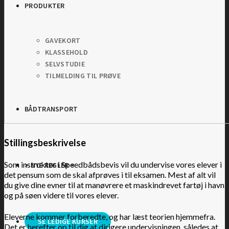
PRODUKTER
GAVEKORT
KLASSEHOLD
SELVSTUDIE
TILMELDING TIL PRØVE
BÅDTRANSPORT
Stillingsbeskrivelse
Som instruktør i Speedbådsbevis vil du undervise vores elever i
> NYE REGLER <
det pensum som de skal afprøves i til eksamen. Mest af alt vil
du give dine evner til at manøvrere et maskindrevet fartøj i havn
og på søen videre til vores elever.
Eleverne kommer forberedte, og har læst teorien hjemmefra.
SE LEDIGE KURSER
Det er herefter op til dig at dirigere undervisningen, således at