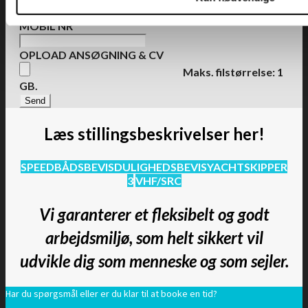
MOBIL NR
OPLOAD ANSØGNING & CV
Maks. filstørrelse: 1
GB.
Læs stillingsbeskrivelser her!
SPEEDBÅDSBEVIS
DULIGHEDSBEVIS
YACHTSKIPPER
3
VHF/SRC
Vi garanterer et fleksibelt og godt
arbejdsmiljø, som helt sikkert vil
udvikle dig som menneske og som sejler.
Har du spørgsmål eller er du klar til at booke en tid?