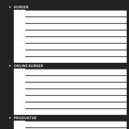
KURSER
SPEEDBÅDSBEVIS
VANDSCOOTERBEVIS
DUELIGHED ( TEORETISK )
DUELIGHED ( PRAKTISK )
SEJLADS I SEJLBÅD
NATSEJLADS
YACHTSKIPPER 3
YACHTSKIPPER 1
ONLINE KURSER
SPEEDBÅDSBEVIS
DUELIGHED ( TEORETISK )
YACHTSKIPPER 3
YACHTSKIPPER 1
KANALBEVIS – CEVNI
INSTRUMENTLÆRE
SØRET FOR FRITIDSSEJLERE
PRODUKTER
GAVEKORT