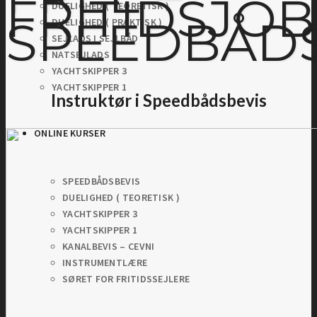
FRITIDSJOB
DUELIGHED ( TEORETISK )
SPEEDBÅDS
DUELIGHED ( PRAKTISK )
SEJLADS I SEJLBÅD
NATSEJLADS
YACHTSKIPPER 3
YACHTSKIPPER 1
Instruktør i Speedbådsbevis
ONLINE KURSER
SPEEDBÅDSBEVIS
DUELIGHED ( TEORETISK )
YACHTSKIPPER 3
YACHTSKIPPER 1
KANALBEVIS – CEVNI
INSTRUMENTLÆRE
SØRET FOR FRITIDSSEJLERE