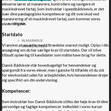
eleverne lærer at manøvrere, kontrollere og navigere et
maskindrevet fartøj.
Som instruktør i speedbådsbevis, er det
især dine pædagogiske kompetencer og dit overskud ved
manøvrering af et maskindrevet fartøj, som kommer vores
elever til gavn.
LOG IND
Startdato
KLASSEHOLD
Vi ønsker at ansætte med tiltrædelse snarest muligt. Oplys i din
ONLINE KURSER
ansøgning om du har særlige krav til startdato. Der vil blive
tilbudt oplæring til kandidater som måtte have brug for dette.
Dansk Bådskole står hovedsageligt for henvendelser og
spørgsmål fra vores elever, men i ganske få tilfælde vil
du stå
for elevkontakt uden for arbejdstiden, hvis henvendelsen drejer
sig specifikt om din undervisning.
Kompetencer:
Som instruktør hos Dansk Bådskole stilles der høje krav til dine
personlige og faglige kompetencer. Indholdet i vores kurser