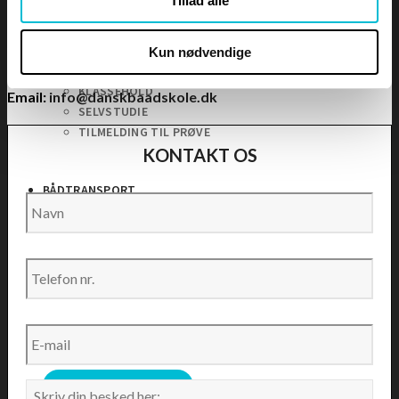
Tillad alle
43216996
PRODUKTER
Telefon:
+45 27 84 73 01
Kun nødvendige
WhatsApp:
+45 27 84 73 01
GAVEKORT
KLASSEHOLD
Email:
info@danskbaadskole.dk
SELVSTUDIE
TILMELDING TIL PRØVE
KONTAKT OS
BÅDTRANSPORT
Navn
*
Telefon
nr.
*
> NYE REGLER <
E-
mail
*
SE LEDIGE KURSER
Besked
*