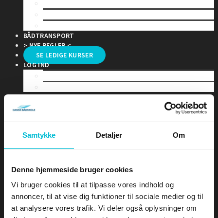
KLASSEHOLD
SELVSTUDIE
TILMELDING TIL PRØVE
BÅDTRANSPORT
> NYE REGLER <
SE LEDIGE KURSER
LOG IND
KLASSEHOLD
ONLINE KURSER
Samtykke
Detaljer
Om
KURSER
Search
Denne hjemmeside bruger cookies
Vi bruger cookies til at tilpasse vores indhold og
annoncer, til at vise dig funktioner til sociale medier og til
KONTAKT
SPEEDBÅDSBEVIS
at analysere vores trafik. Vi deler også oplysninger om
VANDSCOOTERBEVIS