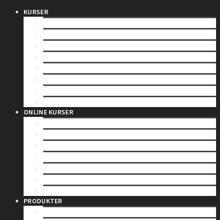
KURSER
SPEEDBÅDSBEVIS
VANDSCOOTERBEVIS
DUELIGHED ( TEORETISK )
DUELIGHED ( PRAKTISK )
SEJLADS I SEJLBÅD
NATSEJLADS
YACHTSKIPPER 3
YACHTSKIPPER 1
ONLINE KURSER
SPEEDBÅDSBEVIS
DUELIGHED ( TEORETISK )
YACHTSKIPPER 3
YACHTSKIPPER 1
KANALBEVIS – CEVNI
INSTRUMENTLÆRE
SØRET FOR FRITIDSSEJLERE
PRODUKTER
GAVEKORT