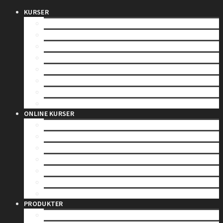
KURSER
SPEEDBÅDSBEVIS
VANDSCOOTERBEVIS
DUELIGHED ( TEORETISK )
DUELIGHED ( PRAKTISK )
SEJLADS I SEJLBÅD
NATSEJLADS
YACHTSKIPPER 3
YACHTSKIPPER 1
ONLINE KURSER
SPEEDBÅDSBEVIS
DUELIGHED ( TEORETISK )
YACHTSKIPPER 3
YACHTSKIPPER 1
KANALBEVIS – CEVNI
INSTRUMENTLÆRE
SØRET FOR FRITIDSSEJLERE
PRODUKTER
GAVEKORT