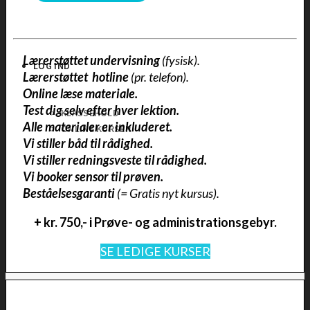
•
Lærerstøttet undervisning
(
fysisk
).
LOG IND
•
Lærerstøttet hotline
(pr. telefon).
•
Online læse materiale.
•
Test dig selv efter hver lektion.
KLASSEHOLD
•
Alle materialer er inkluderet.
ONLINE KURSER
•
Vi stiller båd til rådighed.
•
Vi stiller redningsveste til rådighed.
•
Vi booker sensor til prøven.
•
Beståelsesgaranti
(
= Gratis nyt kursus
).
+ kr. 750,- i Prøve- og administrationsgebyr.
SE LEDIGE KURSER