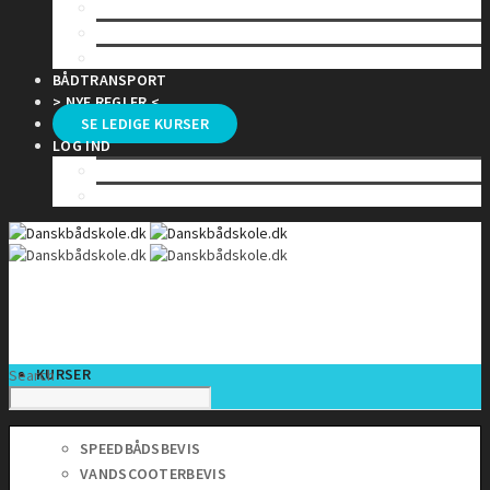
KLASSEHOLD
SELVSTUDIE
TILMELDING TIL PRØVE
BÅDTRANSPORT
> NYE REGLER <
SE LEDIGE KURSER
LOG IND
KLASSEHOLD
ONLINE KURSER
KURSER
Search
SPEEDBÅDSBEVIS
VANDSCOOTERBEVIS