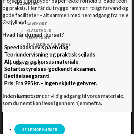
Horsens Fjord byder på perfekte forhold til både teori
PRODUKTER
og praksis. Her får du trygge rammer, roligt farvand og
gode faciliteter – alt sammen med nem adgang fra hele
Østjylland.
GAVEKORT
KLASSEHOLD
Hvad får du med i kurset?
SELVSTUDIE
TILMELDING TIL PRØVE
Speedbådsbevis på én dag.
Teoriundervisning og praktisk sejlads.
Alt udstyr og kursus materiale.
BÅDTRANSPORT
Søfartsstyrelses-godkendt eksamen.
Beståelsesgaranti.
Pris: Fra 995 kr. – ingen skjulte gebyrer.
Inden kurset sender vi dig adgang til vores materiale,
> NYE REGLER <
som du nemt kan læse igennem hjemmefra.
SE LEDIGE KURSER