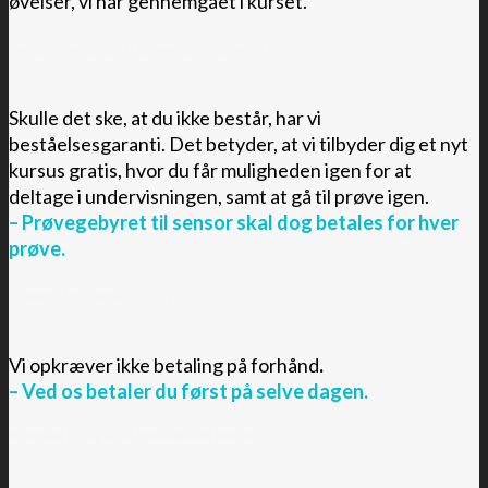
øvelser, vi har gennemgået i kurset.
Beståelsesgaranti Speedbådskørekort
Skulle
det ske, at du ikke består, har vi
beståelsesgaranti. Det betyder, at vi tilbyder dig et nyt
kursus gratis, hvor du får muligheden igen for at
deltage i undervisningen, samt at gå til prøve igen.
– Prøvegebyret til sensor skal dog betales for hver
prøve.
Speedbådskørekort pris
Vi
opkræver ikke betaling på forhånd
.
– Ved os betaler du først på selve dagen.
Hvordan foregår et speedbåds kursus?