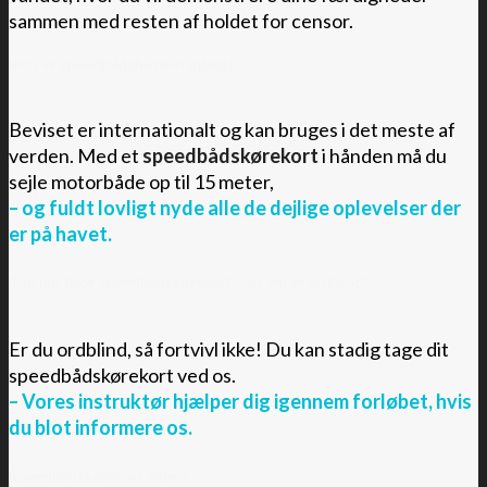
sammen med resten af holdet for censor.
Hvor er speedbådsbeviset gyldigt?
Beviset er internationalt og kan bruges i det meste af
verden.
Med et
speedbådskørekort
i hånden må du
sejle motorbåde op til 15 meter,
– og fuldt lovligt nyde alle de
dejlige
oplevelser der
er på havet.
Kan jeg tage speedbådskørekort hvis jeg er ordblind?
Er du ordblind, så fortvivl ikke! Du kan stadig tage dit
speedbådskørekort ved os.
– Vores instruktør hjælper dig igennem forløbet, hvis
du blot informere os.
Speedbådskørekort alder?