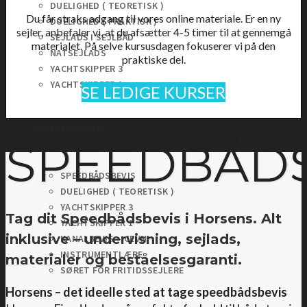
DUELIGHED ( TEORETISK )
Du får straks adgang til vores online materiale. Er en ny
DUELIGHED ( PRAKTISK )
sejler, anbefaler vi, at du afsætter 4-5 timer til at gennemgå
SEJLADS I SEJLBÅD
materialet. På selve kursusdagen fokuserer vi på den
NATSEJLADS
praktiske del.
YACHTSKIPPER 3
YACHTSKIPPER 1
SE LEDIGE KURSER
ONLINE KURSER
SPEEDBÅDS
SPEEDBÅDSBEVIS
DUELIGHED ( TEORETISK )
YACHTSKIPPER 3
Tag dit Speedbådsbevis i Horsens.
Alt
YACHTSKIPPER 1
inklusive – undervisning, sejlads,
KANALBEVIS – CEVNI
INSTRUMENTLÆRE
materialer og beståelsesgaranti.
SØRET FOR FRITIDSSEJLERE
Horsens – det ideelle sted at tage speedbådsbevis