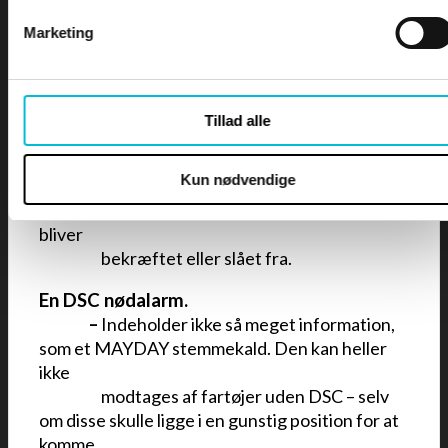
tilfældigheder, for at en nødalarm skal blive
hørt. Så længe de har det rette udstyr for
Marketing
deres operationsområde, er chancerne gode
for, at deres nødalarm bliver modtaget af
redningstjenesten i land.
Tillad alle
•••
••
–
I de tilfælde hvor dette ikke sker, er alle
DSC kontrollere programmeret til automatisk at
Kun nødvendige
•••••
–
gentage udsendelse af nødalarmen
med ca. fire minutters mellemrum, til den enten
bliver
•••••
–
bekræftet eller slået fra.
En DSC nødalarm.
•••
••
–
Indeholder ikke så meget information,
som et MAYDAY stemmekald. Den kan heller
ikke
•••••
–
modtages af fartøjer uden DSC – selv
om disse skulle ligge i en gunstig position for at
komme