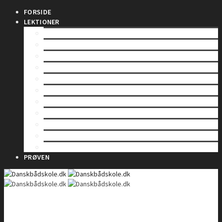
FORSIDE
LEKTIONER
INDLEDNING
SÅDAN VIRKER EN RADIO
LOVE OG BESTEMMELSER
BETJENING AF EN VHF-RADIO
VHF KANALER
TELEFONIPROCEDURE – Rutinekald
TELEFONIPROCEDURE – Nødkald
TELEFONIPROCEDURE – Il- og sikkerhedskald
GMDSS
DSC – Digitalt Selektiv Kald
DSC – Nød, il og sikkerhed
PRØVEN