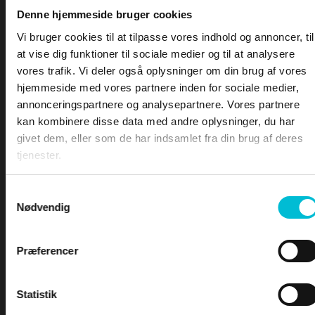
•
DSC – Nød, il og sikkerhed
Denne hjemmeside bruger cookies
—
Definition af nød
—
Nødalarmen
Vi bruger cookies til at tilpasse vores indhold og annoncer, til
PRØVEN
—
Efter at have sendt en nødalarm
at vise dig funktioner til sociale medier og til at analysere
—
Modtage en nødalarm
vores trafik. Vi deler også oplysninger om din brug af vores
—
Fejlagtig udsendelse af nødalarm
hjemmeside med vores partnere inden for sociale medier,
—
Il og sikkerhed
annonceringspartnere og analysepartnere. Vores partnere
—
Afsende il eller sikkerhedskald
kan kombinere disse data med andre oplysninger, du har
—
Modtage il eller sikkerhedskald
givet dem, eller som de har indsamlet fra din brug af deres
—
Mayday relay
tjenester.
Samtykkevalg
Nødvendig
Præferencer
Efter at have sendt en nødalarm
Hele ideen med GMDSS er, at fartøjer til
Statistik
havs slipper for at basere sig på heldige