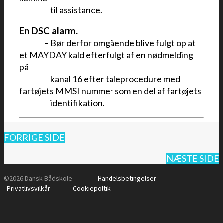
•••••
–
til assistance.
En DSC alarm.
•••
••
–
Bør derfor omgående blive fulgt op at
et MAYDAY kald efterfulgt af en nødmelding
på
•••••
–
kanal 16 efter taleprocedure med
fartøjets MMSI nummer som en del af fartøjets
•••••
–
identifikation.
FORRIGE SIDE
NÆSTE SIDE
©2026 Dansk Bådskole
Handelsbetingelser
Privatlivsvilkår
Cookiepoltik