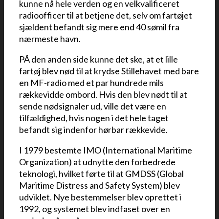
kunne nå hele verden og en velkvalificeret
radioofficer til at betjene det, selv om fartøjet
sjældent befandt sig mere end 40 sømil fra
nærmeste havn.
PÅ den anden side kunne det ske, at et lille
fartøj blev nød til at krydse Stillehavet med bare
en MF-radio med et par hundrede mils
rækkevidde ombord. Hvis den blev nødt til at
sende nødsignaler ud, ville det være en
tilfældighed, hvis nogen i det hele taget
befandt sig indenfor hørbar rækkevide.
I 1979 bestemte IMO (International Maritime
Organization) at udnytte den forbedrede
teknologi, hvilket førte til at GMDSS (Global
Maritime Distress and Safety System) blev
udviklet. Nye bestemmelser blev oprettet i
1992, og systemet blev indfaset over en