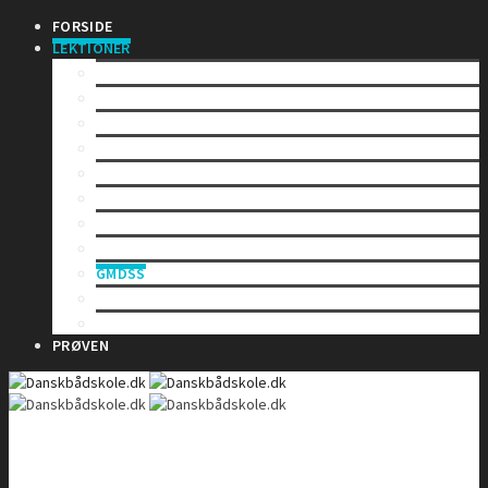
FORSIDE
LEKTIONER
INDLEDNING
SÅDAN VIRKER EN RADIO
LOVE OG BESTEMMELSER
BETJENING AF EN VHF-RADIO
VHF KANALER
TELEFONIPROCEDURE – Rutinekald
TELEFONIPROCEDURE – Nødkald
TELEFONIPROCEDURE – Il- og sikkerhedskald
GMDSS
DSC – Digitalt Selektiv Kald
DSC – Nød, il og sikkerhed
PRØVEN