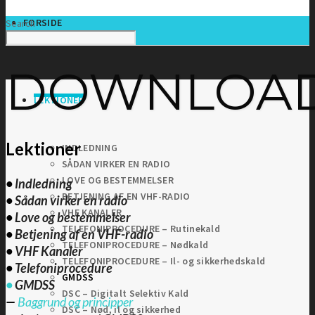
FORSIDE
Search
DOWNLOA
LEKTIONER
Lektioner
INDLEDNING
SÅDAN VIRKER EN RADIO
LOVE OG BESTEMMELSER
•
Indledning
BETJENING AF EN VHF-RADIO
•
Sådan virker en radio
VHF KANALER
•
Love og bestemmelser
TELEFONIPROCEDURE – Rutinekald
•
Betjening af en VHF-radio
TELEFONIPROCEDURE – Nødkald
•
VHF Kanaler
TELEFONIPROCEDURE – Il- og sikkerhedskald
•
Telefoniprocedure
GMDSS
•
GMDSS
DSC – Digitalt Selektiv Kald
—
Baggrund og principper
DSC – Nød, il og sikkerhed