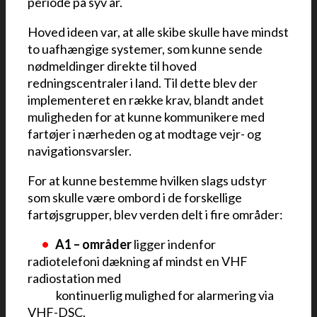
periode på syv år.
Hoved ideen var, at alle skibe skulle have mindst
to uafhængige systemer, som kunne sende
nødmeldinger direkte til hoved
redningscentraler i land. Til dette blev der
implementeret en række krav, blandt andet
muligheden for at kunne kommunikere med
fartøjer i nærheden og at modtage vejr- og
navigationsvarsler.
For at kunne bestemme hvilken slags udstyr
som skulle være ombord i de forskellige
fartøjsgrupper, blev verden delt i fire områder:
••
•
•
A1 – områder
ligger indenfor
radiotelefoni dækning af mindst en VHF
radiostation med
••••
kontinuerlig mulighed for alarmering via
VHF-DSC.