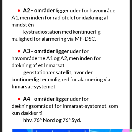
••
•
•
A2 – områder
ligger udenfor havområde
A1, men inden for radiotelefonidækning af
mindst én
••••
kystradiostation med kontinuerlig
mulighed for alarmering via MF-DSC.
••
•
•
A3 – områder
ligger udenfor
havområderne A1 og A2, men inden for
dækning af et Inmarsat
••••
geostationær satellit, hvor der
kontinuerligt er mulighed for alarmering via
Inmarsat-systemet.
••
•
•
A4 – områder
ligger udenfor
dækningsområdet for Inmarsat-systemet, som
kun dækker til
••••
hhv. 76° Nord og 76° Syd.