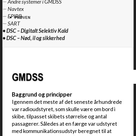
—
Andre systemer i GMDSS
—
Navtex
—
EPIRB
PRØVEN
—
SART
•
DSC – Digitalt Selektiv Kald
•
DSC – Nød, il og sikkerhed
Baggrund og principper
Igennem det meste af det seneste århundrede
var radioudstyret, som skulle være om bord i
skibe, tilpasset skibets størrelse og antal
passagerer. Således at en færge var udstyret
med kommunikationsudstyr beregnet til at