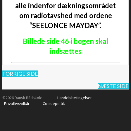
alle indenfor dækningsområdet
om radiotavshed med ordene
“SEELONCE MAYDAY”.
Billede side 46 i bogen skal
indsættes
FORRIGE SIDE
NÆSTE SIDE
©2026 Dansk Bådskole
Handelsbetingelser
Privatlivsvilkår
Cookiepoltik