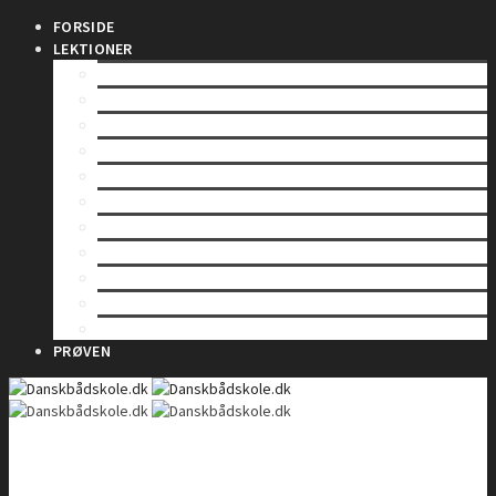
FORSIDE
LEKTIONER
INDLEDNING
SÅDAN VIRKER EN RADIO
LOVE OG BESTEMMELSER
BETJENING AF EN VHF-RADIO
VHF KANALER
TELEFONIPROCEDURE – Rutinekald
TELEFONIPROCEDURE – Nødkald
TELEFONIPROCEDURE – Il- og sikkerhedskald
GMDSS
DSC – Digitalt Selektiv Kald
DSC – Nød, il og sikkerhed
PRØVEN