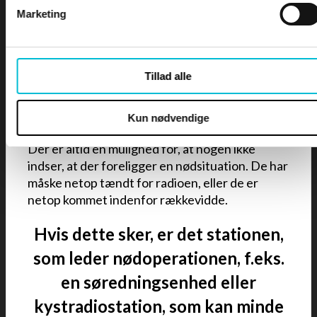
Det forhold, at der foregår en
Marketing
nødkommunikation, udløser automatisk et krav
om radiotavshed på de kanaler, som benyttes
under nødkommunikationen. Ingen har med
andre ord anledning til at sende på disse kanaler
Tillad alle
med mindre meldingen er direkte tilknyttet
nødsituationen, eller man selv befinder sig i en
nødsituation.
Kun nødvendige
Der er altid en mulighed for, at nogen ikke
indser, at der foreligger en nødsituation. De har
måske netop tændt for radioen, eller de er
netop kommet indenfor rækkevidde.
Hvis dette sker, er det stationen,
som leder nødoperationen, f.eks.
en søredningsenhed eller
kystradiostation, som kan minde