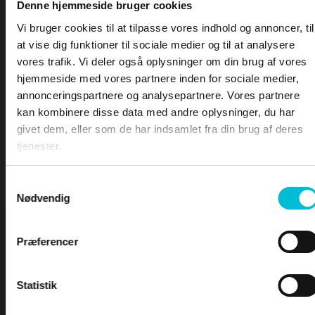
—
Definition af nød
Denne hjemmeside bruger cookies
—
Nødkaldet
Vi bruger cookies til at tilpasse vores indhold og annoncer, til
—
Nødmeldingen
PRØVEN
at vise dig funktioner til sociale medier og til at analysere
—
Specificering af position
vores trafik. Vi deler også oplysninger om din brug af vores
—
Modtage nødkald
hjemmeside med vores partnere inden for sociale medier,
—
Kvittering for en nødmelding
annonceringspartnere og analysepartnere. Vores partnere
—
Seelonce
kan kombinere disse data med andre oplysninger, du har
—
Mayday relay
givet dem, eller som de har indsamlet fra din brug af deres
–
Il- og sikkerhedskald
tjenester.
•
GMDSS
•
DSC – Digitalt Selektiv Kald
Samtykkevalg
•
DSC – Nød, il og sikkerhed
Nødvendig
Præferencer
Statistik
Seelonce