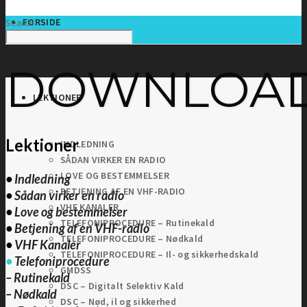
FORSIDE
Search
DOWNLOA
LEKTIONER
Lektioner
INDLEDNING
SÅDAN VIRKER EN RADIO
LOVE OG BESTEMMELSER
•
Indledning
BETJENING AF EN VHF-RADIO
•
Sådan virker en radio
VHF KANALER
•
Love og bestemmelser
TELEFONIPROCEDURE – Rutinekald
•
Betjening af en VHF-radio
TELEFONIPROCEDURE – Nødkald
•
VHF Kanaler
TELEFONIPROCEDURE – Il- og sikkerhedskald
•
Telefoniprocedure
GMDSS
–
Rutinekald
DSC – Digitalt Selektiv Kald
–
Nødkald
DSC – Nød, il og sikkerhed