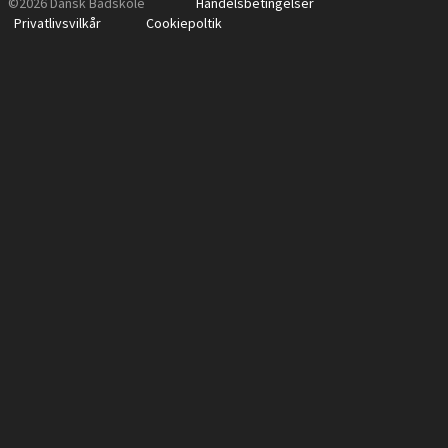
©2026 Dansk Bådskole
Handelsbetingelser
Privatlivsvilkår
Cookiepoltik