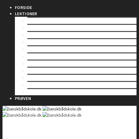
FORSIDE
LEKTIONER
INDLEDNING
SÅDAN VIRKER EN RADIO
LOVE OG BESTEMMELSER
BETJENING AF EN VHF-RADIO
VHF KANALER
TELEFONIPROCEDURE – Rutinekald
TELEFONIPROCEDURE – Nødkald
TELEFONIPROCEDURE – Il- og sikkerhedskald
GMDSS
DSC – Digitalt Selektiv Kald
DSC – Nød, il og sikkerhed
PRØVEN