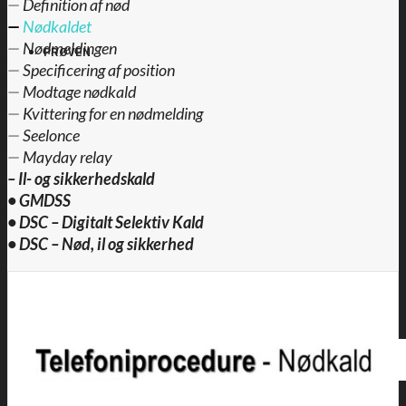
—
Definition af nød
—
Nødkaldet
—
Nødmeldingen
PRØVEN
—
Specificering af position
—
Modtage nødkald
—
Kvittering for en nødmelding
—
Seelonce
—
Mayday relay
–
Il- og sikkerhedskald
•
GMDSS
•
DSC – Digitalt Selektiv Kald
•
DSC – Nød, il og sikkerhed