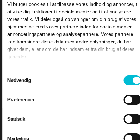
—
Opkald til en dansk kystradio
Vi bruger cookies til at tilpasse vores indhold og annoncer, til
—
Radiotestning
at vise dig funktioner til sociale medier og til at analysere
—
Uklare opkald
PRØVEN
vores trafik. Vi deler også oplysninger om din brug af vores
—
Ubesvarede opkald
hjemmeside med vores partnere inden for sociale medier,
—
Linkopkald – skib til land
annonceringspartnere og analysepartnere. Vores partnere
—
Linkopkald – land til skib
kan kombinere disse data med andre oplysninger, du har
—
Fraseologi
givet dem, eller som de har indsamlet fra din brug af deres
—
Standard vokabular
tjenester.
—
Det fonetiske alfabet
–
Nødkald
Samtykkevalg
–
Il- og sikkerhedskald
Nødvendig
•
GMDSS
•
DSC – Digitalt Selektiv Kald
•
DSC – Nød, il og sikkerhed
Præferencer
Statistik
Marketing