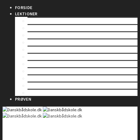
FORSIDE
LEKTIONER
INDLEDNING
SÅDAN VIRKER EN RADIO
LOVE OG BESTEMMELSER
BETJENING AF EN VHF-RADIO
VHF KANALER
TELEFONIPROCEDURE – Rutinekald
TELEFONIPROCEDURE – Nødkald
TELEFONIPROCEDURE – Il- og sikkerhedskald
GMDSS
DSC – Digitalt Selektiv Kald
DSC – Nød, il og sikkerhed
PRØVEN