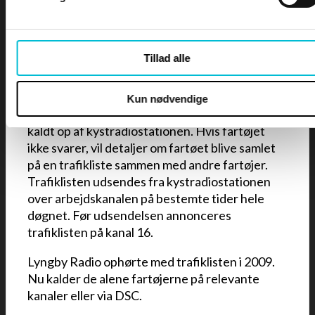
Linkopkald – land til skib
Det er muligt, selv om det efterhånden er
blevet mere og mere usædvanligt, for personer
Tillad alle
i land at kontakte et fartøj, som ligger til søs via
en kystradiostation.
Kun nødvendige
Når en samtale bestilles fra land, bliver fartøjet
kaldt op af kystradiostationen. Hvis fartøjet
ikke svarer, vil detaljer om fartøet blive samlet
på en trafikliste sammen med andre fartøjer.
Trafiklisten udsendes fra kystradiostationen
over arbejdskanalen på bestemte tider hele
døgnet. Før udsendelsen annonceres
trafiklisten på kanal 16.
Lyngby Radio ophørte med trafiklisten i 2009.
Nu kalder de alene fartøjerne på relevante
kanaler eller via DSC.