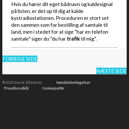
Hvis du hører dit eget bådnavn og kaldesignal
på listen, er det op til dig at kalde
kystradiostationen. Proceduren er stort set
den sammen som for bestilling af samtale til
land, men i stedet for at sige “har en telefon
samtale” siger du “du har
trafik
til mig”.
FORRIGE SIDE
NÆSTE SIDE
©2026 Dansk Bådskole
Handelsbetingelser
Privatlivsvilkår
Cookiepoltik