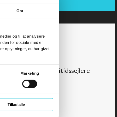
Om
 medier og til at analysere
nden for sociale medier,
e oplysninger, du har givet
STUDIE - Søret for fritidssejlere
Marketing
Tillad alle