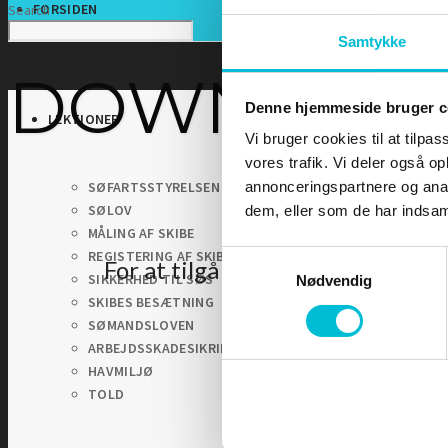
FORSIDEN
Search
Samtykke
DOWNLOA
Denne hjemmeside bruger c
LEKTIONER
Vi bruger cookies til at tilpas
vores trafik. Vi deler også 
SØFARTSSTYRELSEN
annonceringspartnere og anal
SØLOV
dem, eller som de har indsaml
MÅLING AF SKIBE
REGISTERING AF SKIBE
Samtykkevalg
For at tilgå denne side skal du 
SIKKERHED TIL SØS
Nødvendig
SKIBES BESÆTNING
SØMANDSLOVEN
ARBEJDSSKADESIKRING
HAVMILJØ
TOLD