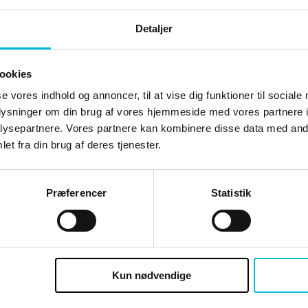
Detaljer
D
ookies
se vores indhold og annoncer, til at vise dig funktioner til sociale
oplysninger om din brug af vores hjemmeside med vores partnere i
ysepartnere. Vores partnere kan kombinere disse data med andr
et fra din brug af deres tjenester.
være logge ind og være tilmeldt kurset SELV
Præferencer
Statistik
Brugernavn eller e-mailadresse
Kun nødvendige
Adgangskode