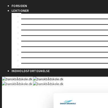
FORSIDEN
LEKTIONER
SØFARTSSTYRELSEN
SØLOV
MÅLING AF SKIBE
REGISTERING AF SKIBE
SIKKERHED TIL SØS
SKIBES BESÆTNING
SØMANDSLOVEN
ARBEJDSSKADESIKRING
HAVMILJØ
TOLD
INDHOLDSFORTEGNELSE