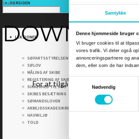
FORSIDEN
Search
Samtykke
DOWNLOA
Denne hjemmeside bruger c
LEKTIONER
Vi bruger cookies til at tilpas
vores trafik. Vi deler også 
SØFARTSSTYRELSEN
annonceringspartnere og anal
SØLOV
dem, eller som de har indsaml
MÅLING AF SKIBE
REGISTERING AF SKIBE
Samtykkevalg
For at tilgå denne side skal du 
SIKKERHED TIL SØS
Nødvendig
SKIBES BESÆTNING
SØMANDSLOVEN
ARBEJDSSKADESIKRING
HAVMILJØ
TOLD