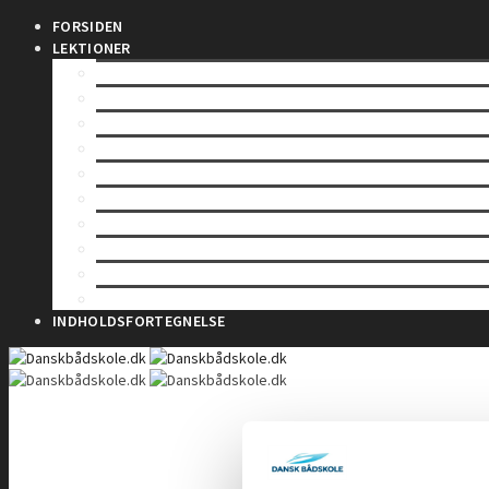
FORSIDEN
LEKTIONER
SØFARTSSTYRELSEN
SØLOV
MÅLING AF SKIBE
REGISTERING AF SKIBE
SIKKERHED TIL SØS
SKIBES BESÆTNING
SØMANDSLOVEN
ARBEJDSSKADESIKRING
HAVMILJØ
TOLD
INDHOLDSFORTEGNELSE