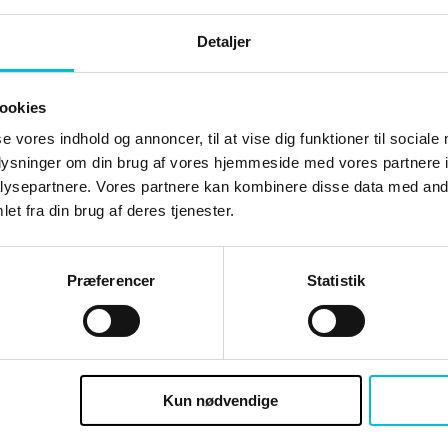
Detaljer
D
ookies
se vores indhold og annoncer, til at vise dig funktioner til sociale
oplysninger om din brug af vores hjemmeside med vores partnere i
ysepartnere. Vores partnere kan kombinere disse data med andr
et fra din brug af deres tjenester.
være logge ind og være tilmeldt kurset SELV
Præferencer
Statistik
Brugernavn eller e-mailadresse
Kun nødvendige
Adgangskode