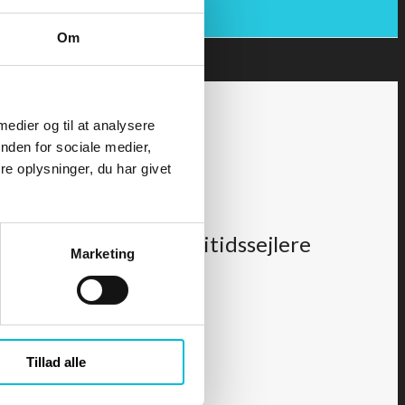
Om
 medier og til at analysere
nden for sociale medier,
e oplysninger, du har givet
STUDIE - Søret for fritidssejlere
Marketing
Tillad alle