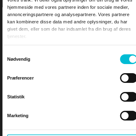
DOWNLOA
hjemmeside med vores partnere inden for sociale medier,
annonceringspartnere og analysepartnere. Vores partnere
LEKTIONER
kan kombinere disse data med andre oplysninger, du har
givet dem, eller som de har indsamlet fra din brug af deres
tjenester.
LEKTION 1 – Bekendtgørelsen
LEKTION 2 – Vigeregler
LEKTION 3 – Farvandsafmærkninger
Samtykkevalg
LEKTION 4 – Båker
For at tilgå denne side skal du være
Nødvendig
LEKTION 5 – Skibslys og Dagssignaler
logge ind og være tilmeldt kurset -
LEKTION 6 – Lydsignaler
Præferencer
LEKTION 7 – Sikkerhed til søs
Duelighed ( Teoretisk del )
LEKTION 8 – Terrestrisk navigation
Statistik
Brugernavn eller e-mailadresse
Marketing
Adgangskode