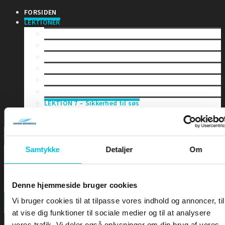
FORSIDEN
LEKTIONER
LEKTION 1 – Bekendtgørelsen
LEKTION 2 – Vigeregler
LEKTION 3 – Farvandsafmærkninger
LEKTION 4 – Båker
LEKTION 5 – Skibslys og Dagssignaler
LEKTION 6 – Lydsignaler
LEKTION 7 – Sikkerhed til søs
LEKTION 8 – Terrestrisk navigation
Samtykke
Detaljer
Om
Denne hjemmeside bruger cookies
FORSIDEN
Search
Vi bruger cookies til at tilpasse vores indhold og annoncer, til
at vise dig funktioner til sociale medier og til at analysere
vores trafik. Vi deler også oplysninger om din brug af vores