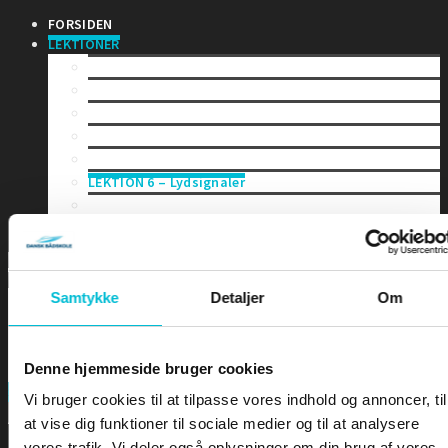
FORSIDEN
LEKTIONER
LEKTION 1 – Bekendtgørelsen
LEKTION 2 – Vigeregler
LEKTION 3 – Farvandsafmærkninger
LEKTION 4 – Båker
LEKTION 5 – Skibslys og Dagssignaler
LEKTION 6 – Lydsignaler
LEKTION 7 – Sikkerhed til søs
LEKTION 8 – Terrestrisk navigation
Samtykke
Detaljer
Om
Denne hjemmeside bruger cookies
FORSIDEN
Search
Vi bruger cookies til at tilpasse vores indhold og annoncer, til
at vise dig funktioner til sociale medier og til at analysere
vores trafik. Vi deler også oplysninger om din brug af vores