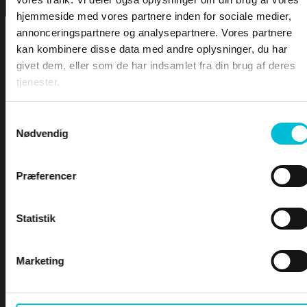
DOWNLOA
hjemmeside med vores partnere inden for sociale medier,
annonceringspartnere og analysepartnere. Vores partnere
LEKTIONER
kan kombinere disse data med andre oplysninger, du har
givet dem, eller som de har indsamlet fra din brug af deres
tjenester.
LEKTION 1 – Bekendtgørelsen
LEKTION 2 – Vigeregler
LEKTION 3 – Farvandsafmærkninger
Samtykkevalg
LEKTION 4 – Båker
For at tilgå denne side skal du være
Nødvendig
LEKTION 5 – Skibslys og Dagssignaler
logge ind og være tilmeldt kurset -
LEKTION 6 – Lydsignaler
Præferencer
LEKTION 7 – Sikkerhed til søs
Duelighed ( Teoretisk del )
LEKTION 8 – Terrestrisk navigation
Statistik
Brugernavn eller e-mailadresse
Marketing
Adgangskode