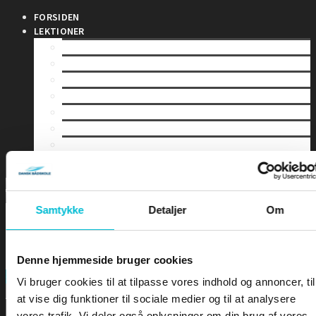
FORSIDEN
LEKTIONER
LEKTION 1 – Bekendtgørelsen
LEKTION 2 – Vigeregler
LEKTION 3 – Farvandsafmærkninger
LEKTION 4 – Båker
LEKTION 5 – Skibslys og Dagssignaler
LEKTION 6 – Lydsignaler
LEKTION 7 – Sikkerhed til søs
LEKTION 8 – Terrestrisk navigation
Samtykke
Detaljer
Om
Denne hjemmeside bruger cookies
FORSIDEN
Search
Vi bruger cookies til at tilpasse vores indhold og annoncer, til
at vise dig funktioner til sociale medier og til at analysere
vores trafik. Vi deler også oplysninger om din brug af vores