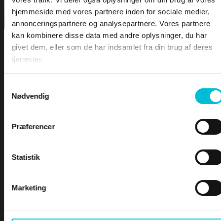
DOWNLOA
hjemmeside med vores partnere inden for sociale medier,
annonceringspartnere og analysepartnere. Vores partnere
LEKTIONER
kan kombinere disse data med andre oplysninger, du har
givet dem, eller som de har indsamlet fra din brug af deres
tjenester.
LEKTION 1 – Bekendtgørelsen
LEKTION 2 – Vigeregler
LEKTION 3 – Farvandsafmærkninger
Samtykkevalg
LEKTION 4 – Båker
For at tilgå denne side skal du være
Nødvendig
LEKTION 5 – Skibslys og Dagssignaler
logge ind og være tilmeldt kurset -
LEKTION 6 – Lydsignaler
Præferencer
LEKTION 7 – Sikkerhed til søs
Duelighed ( Teoretisk del )
LEKTION 8 – Terrestrisk navigation
Statistik
Brugernavn eller e-mailadresse
Marketing
Adgangskode