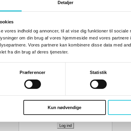
D
Detaljer
ookies
se vores indhold og annoncer, til at vise dig funktioner til sociale
oplysninger om din brug af vores hjemmeside med vores partnere i
ysepartnere. Vores partnere kan kombinere disse data med andr
et fra din brug af deres tjenester.
 du være logge ind og være tilmeldt kurset 
Præferencer
Statistik
Brugernavn eller e-mailadresse
Adgangskode
Kun nødvendige
Husk mig