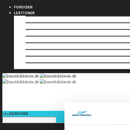
FORSIDEN
LEKTIONER
LEKTION 1 – Bekendtgørelsen
LEKTION 2 – Vigeregler
LEKTION 3 – Farvandsafmærkninger
LEKTION 4 – Båker
LEKTION 5 – Skibslys og Dagssignaler
LEKTION 6 – Lydsignaler
LEKTION 7 – Sikkerhed til søs
LEKTION 8 – Terrestrisk navigation
FORSIDEN
Search