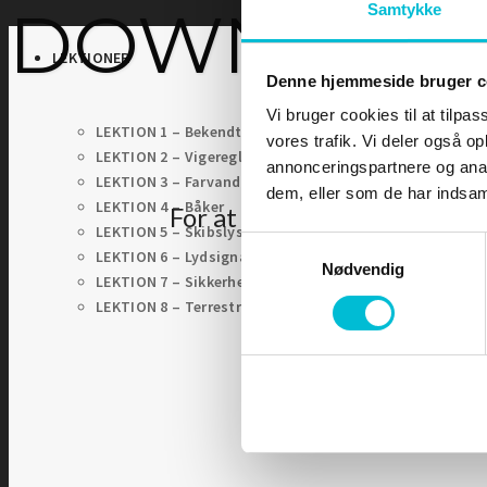
DOWNLOA
Samtykke
LEKTIONER
Denne hjemmeside bruger c
Vi bruger cookies til at tilpas
LEKTION 1 – Bekendtgørelsen
vores trafik. Vi deler også 
LEKTION 2 – Vigeregler
annonceringspartnere og anal
LEKTION 3 – Farvandsafmærkninger
dem, eller som de har indsaml
LEKTION 4 – Båker
For at tilgå denne side skal
LEKTION 5 – Skibslys og Dagssignaler
Samtykkevalg
LEKTION 6 – Lydsignaler
Nødvendig
LEKTION 7 – Sikkerhed til søs
LEKTION 8 – Terrestrisk navigation