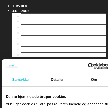
FORSIDEN
LEKTIONER
LEKTION 1 – Sømandskab og kommunikation
LEKTION 2 – Førstehjælp for sejlere
LEKTION 3 – Bølger & Tidevand
LEKTION 4 – Sejladsplanlægning
LEKTION 5 – Astronomisk navigation
LEKTION 6 – Terrestrisk navigation
LEKTION 7 – Maritim meteorologi
LEKTION 8 – Instrumentlære
INDEX
DIPLOMER
EKSAMEN
Samtykke
Detaljer
Om
Denne hjemmeside bruger cookies
Vi bruger cookies til at tilpasse vores indhold og annoncer, til