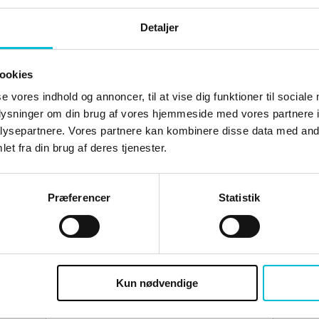
Detaljer
D
ookies
se vores indhold og annoncer, til at vise dig funktioner til sociale
oplysninger om din brug af vores hjemmeside med vores partnere i
ysepartnere. Vores partnere kan kombinere disse data med andr
et fra din brug af deres tjenester.
e skal du være logge ind og være tilmeldt 
Præferencer
Statistik
Brugernavn eller e-mailadresse
Kun nødvendige
Adgangskode