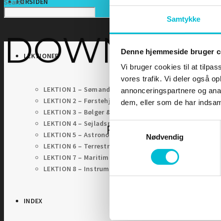
FORSIDEN
Search
Samtykke
DOWNLOA
Denne hjemmeside bruger c
LEKTIONER
Vi bruger cookies til at tilpas
vores trafik. Vi deler også 
LEKTION 1 – Sømandskab og kommunikation
annonceringspartnere og anal
LEKTION 2 – Førstehjælp for sejlere
dem, eller som de har indsaml
LEKTION 3 – Bølger & Tidevand
LEKTION 4 – Sejladsplanlægning
Samtykkevalg
For at tilgå denne sid
LEKTION 5 – Astronomisk navigation
Nødvendig
LEKTION 6 – Terrestrisk navigation
LEKTION 7 – Maritim meteorologi
LEKTION 8 – Instrumentlære
INDEX