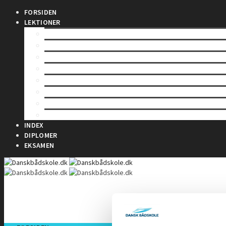
FORSIDEN
LEKTIONER
LEKTION 1 – Sømandskab og kommunikation
LEKTION 2 – Førstehjælp for sejlere
LEKTION 3 – Bølger & Tidevand
LEKTION 4 – Sejladsplanlægning
LEKTION 5 – Astronomisk navigation
LEKTION 6 – Terrestrisk navigation
LEKTION 7 – Maritim meteorologi
LEKTION 8 – Instrumentlære
INDEX
DIPLOMER
EKSAMEN