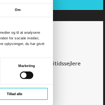
Om
 medier og til at analysere
nden for sociale medier,
e oplysninger, du har givet
STUDIE - Søret for fritidssejlere
Marketing
Tillad alle