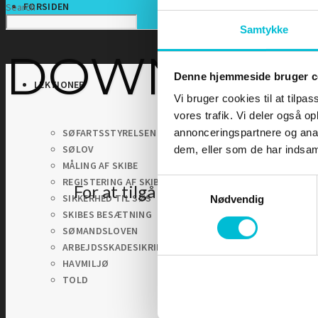
FORSIDEN
Search
Samtykke
DOWNLOA
Denne hjemmeside bruger c
LEKTIONER
Vi bruger cookies til at tilpas
vores trafik. Vi deler også 
SØFARTSSTYRELSEN
annonceringspartnere og anal
SØLOV
dem, eller som de har indsaml
MÅLING AF SKIBE
REGISTERING AF SKIBE
Samtykkevalg
For at tilgå denne side skal du 
SIKKERHED TIL SØS
Nødvendig
SKIBES BESÆTNING
SØMANDSLOVEN
ARBEJDSSKADESIKRING
HAVMILJØ
TOLD