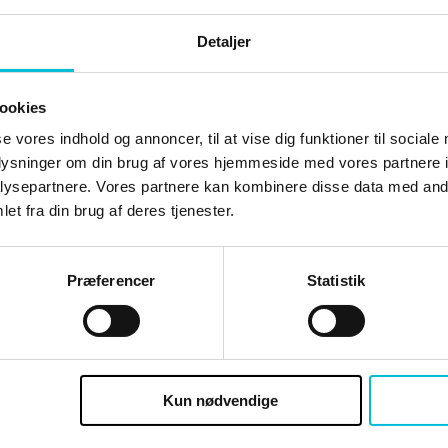
Detaljer
D
ookies
se vores indhold og annoncer, til at vise dig funktioner til sociale
oplysninger om din brug af vores hjemmeside med vores partnere i
ysepartnere. Vores partnere kan kombinere disse data med andr
et fra din brug af deres tjenester.
være logge ind og være tilmeldt kurset SELV
Præferencer
Statistik
Brugernavn eller e-mailadresse
Kun nødvendige
Adgangskode