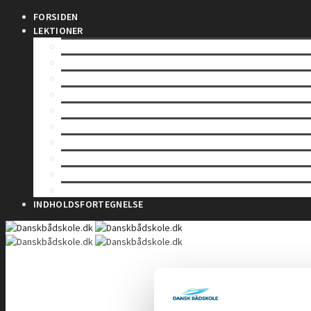
FORSIDEN
LEKTIONER
SØFARTSSTYRELSEN
SØLOV
MÅLING AF SKIBE
REGISTERING AF SKIBE
SIKKERHED TIL SØS
SKIBES BESÆTNING
SØMANDSLOVEN
ARBEJDSSKADESIKRING
HAVMILJØ
TOLD
INDHOLDSFORTEGNELSE