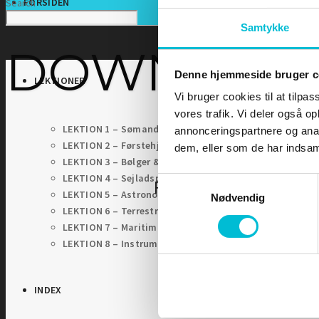
FORSIDEN
Search
Samtykke
DOWNLOA
Denne hjemmeside bruger c
LEKTIONER
Vi bruger cookies til at tilpas
vores trafik. Vi deler også 
LEKTION 1 – Sømandskab og kommunikation
annonceringspartnere og anal
LEKTION 2 – Førstehjælp for sejlere
dem, eller som de har indsaml
LEKTION 3 – Bølger & Tidevand
LEKTION 4 – Sejladsplanlægning
Samtykkevalg
For at tilgå denne sid
LEKTION 5 – Astronomisk navigation
Nødvendig
LEKTION 6 – Terrestrisk navigation
LEKTION 7 – Maritim meteorologi
LEKTION 8 – Instrumentlære
INDEX