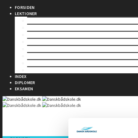
FORSIDEN
LEKTIONER
LEKTION 1 – Sømandskab og kommunikation
LEKTION 2 – Førstehjælp for sejlere
LEKTION 3 – Bølger & Tidevand
LEKTION 4 – Sejladsplanlægning
LEKTION 5 – Astronomisk navigation
LEKTION 6 – Terrestrisk navigation
LEKTION 7 – Maritim meteorologi
LEKTION 8 – Instrumentlære
INDEX
DIPLOMER
EKSAMEN