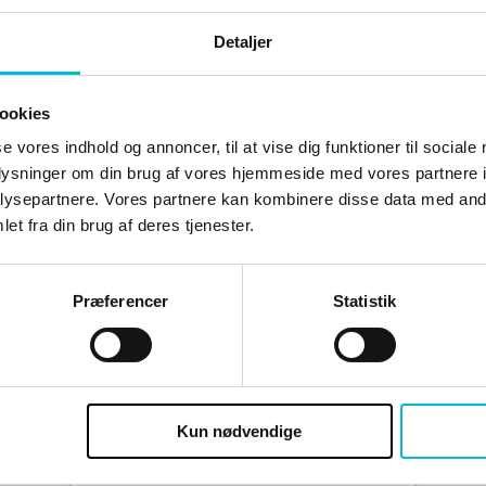
Detaljer
D
ookies
se vores indhold og annoncer, til at vise dig funktioner til sociale
oplysninger om din brug af vores hjemmeside med vores partnere i
ysepartnere. Vores partnere kan kombinere disse data med andr
et fra din brug af deres tjenester.
e skal du være logge ind og være tilmeldt 
Præferencer
Statistik
Brugernavn eller e-mailadresse
Kun nødvendige
Adgangskode