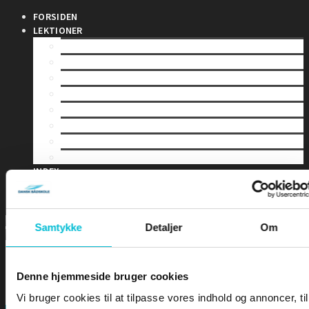
FORSIDEN
LEKTIONER
LEKTION 1 – Sømandskab og kommunikation
LEKTION 2 – Førstehjælp for sejlere
LEKTION 3 – Bølger & Tidevand
LEKTION 4 – Sejladsplanlægning
LEKTION 5 – Astronomisk navigation
LEKTION 6 – Terrestrisk navigation
LEKTION 7 – Maritim meteorologi
LEKTION 8 – Instrumentlære
INDEX
DIPLOMER
EKSAMEN
Samtykke
Detaljer
Om
Denne hjemmeside bruger cookies
Vi bruger cookies til at tilpasse vores indhold og annoncer, til