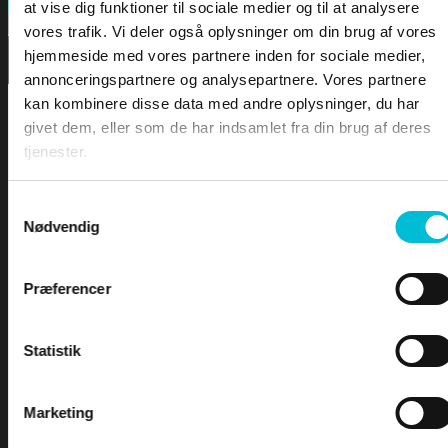
FORSIDEN
Search
at vise dig funktioner til sociale medier og til at analysere
vores trafik. Vi deler også oplysninger om din brug af vores
hjemmeside med vores partnere inden for sociale medier,
DOWNLOA
annonceringspartnere og analysepartnere. Vores partnere
kan kombinere disse data med andre oplysninger, du har
LEKTIONER
givet dem, eller som de har indsamlet fra din brug af deres
tjenester.
LEKTION 1 – Sømandskab og kommunikation
LEKTION 2 – Førstehjælp for sejlere
Samtykkevalg
Nødvendig
LEKTION 3 – Bølger & Tidevand
LEKTION 4 – Sejladsplanlægning
For at tilgå denne side skal du være
LEKTION 5 – Astronomisk navigation
Præferencer
logge ind og være tilmeldt kurset -
LEKTION 6 – Terrestrisk navigation
LEKTION 7 – Maritim meteorologi
Yachtskipper 1
LEKTION 8 – Instrumentlære
Statistik
INDEX
Marketing
Brugernavn eller e-mailadresse