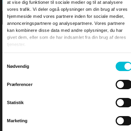
FORSIDEN
Search
at vise dig funktioner til sociale medier og til at analysere
vores trafik. Vi deler også oplysninger om din brug af vores
hjemmeside med vores partnere inden for sociale medier,
DOWNLOA
annonceringspartnere og analysepartnere. Vores partnere
kan kombinere disse data med andre oplysninger, du har
LEKTIONER
givet dem, eller som de har indsamlet fra din brug af deres
tjenester.
LEKTION 1 – Sømandskab og kommunikation
LEKTION 2 – Førstehjælp for sejlere
Samtykkevalg
Nødvendig
LEKTION 3 – Bølger & Tidevand
LEKTION 4 – Sejladsplanlægning
For at tilgå denne side skal du være
LEKTION 5 – Astronomisk navigation
Præferencer
logge ind og være tilmeldt kurset -
LEKTION 6 – Terrestrisk navigation
LEKTION 7 – Maritim meteorologi
Yachtskipper 1
LEKTION 8 – Instrumentlære
Statistik
INDEX
Marketing
Brugernavn eller e-mailadresse