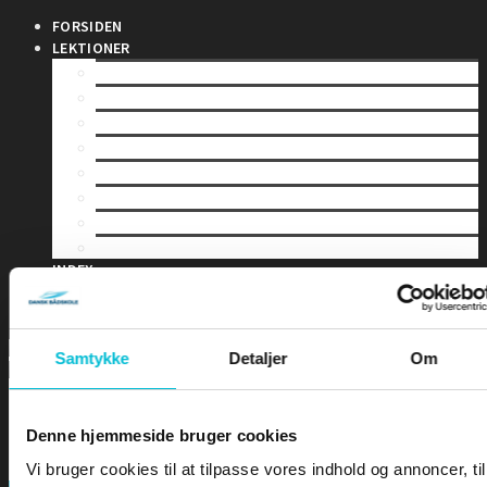
FORSIDEN
LEKTIONER
LEKTION 1 – Sømandskab og kommunikation
LEKTION 2 – Førstehjælp for sejlere
LEKTION 3 – Bølger & Tidevand
LEKTION 4 – Sejladsplanlægning
LEKTION 5 – Astronomisk navigation
LEKTION 6 – Terrestrisk navigation
LEKTION 7 – Maritim meteorologi
LEKTION 8 – Instrumentlære
INDEX
DIPLOMER
EKSAMEN
Samtykke
Detaljer
Om
Denne hjemmeside bruger cookies
Vi bruger cookies til at tilpasse vores indhold og annoncer, til