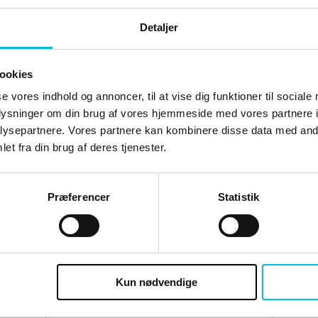
Detaljer
D
ookies
se vores indhold og annoncer, til at vise dig funktioner til sociale
oplysninger om din brug af vores hjemmeside med vores partnere i
ysepartnere. Vores partnere kan kombinere disse data med andr
et fra din brug af deres tjenester.
e skal du være logge ind og være tilmeldt 
Præferencer
Statistik
Brugernavn eller e-mailadresse
Kun nødvendige
Adgangskode