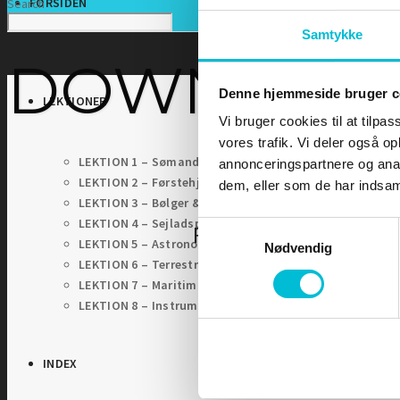
FORSIDEN
Search
Samtykke
DOWNLOA
Denne hjemmeside bruger c
LEKTIONER
Vi bruger cookies til at tilpas
vores trafik. Vi deler også 
LEKTION 1 – Sømandskab og kommunikation
annonceringspartnere og anal
LEKTION 2 – Førstehjælp for sejlere
dem, eller som de har indsaml
LEKTION 3 – Bølger & Tidevand
LEKTION 4 – Sejladsplanlægning
Samtykkevalg
For at tilgå denne sid
LEKTION 5 – Astronomisk navigation
Nødvendig
LEKTION 6 – Terrestrisk navigation
LEKTION 7 – Maritim meteorologi
LEKTION 8 – Instrumentlære
INDEX