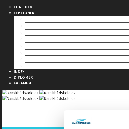
FORSIDEN
LEKTIONER
LEKTION 1 – Sømandskab og kommunikation
LEKTION 2 – Førstehjælp for sejlere
LEKTION 3 – Bølger & Tidevand
LEKTION 4 – Sejladsplanlægning
LEKTION 5 – Astronomisk navigation
LEKTION 6 – Terrestrisk navigation
LEKTION 7 – Maritim meteorologi
LEKTION 8 – Instrumentlære
INDEX
DIPLOMER
EKSAMEN