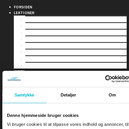
FORSIDEN
LEKTIONER
LEKTION 1 – Sømandskab og kommunikation
LEKTION 2 – Førstehjælp for sejlere
LEKTION 3 – Bølger & Tidevand
LEKTION 4 – Sejladsplanlægning
LEKTION 5 – Astronomisk navigation
LEKTION 6 – Terrestrisk navigation
LEKTION 7 – Maritim meteorologi
LEKTION 8 – Instrumentlære
INDEX
DIPLOMER
EKSAMEN
Samtykke
Detaljer
Om
Denne hjemmeside bruger cookies
Vi bruger cookies til at tilpasse vores indhold og annoncer, til