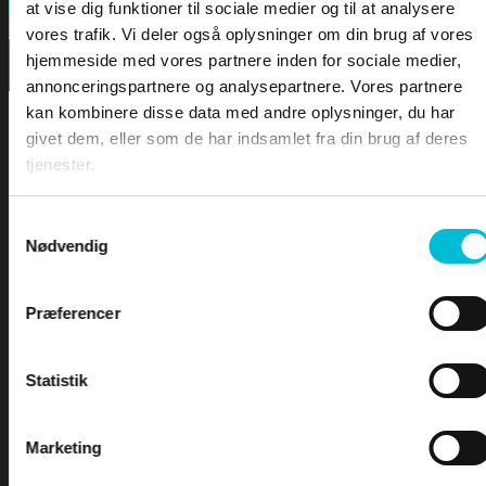
FORSIDEN
Search
at vise dig funktioner til sociale medier og til at analysere
vores trafik. Vi deler også oplysninger om din brug af vores
hjemmeside med vores partnere inden for sociale medier,
DOWNLOA
annonceringspartnere og analysepartnere. Vores partnere
kan kombinere disse data med andre oplysninger, du har
LEKTIONER
givet dem, eller som de har indsamlet fra din brug af deres
tjenester.
LEKTION 1 – Sømandskab og kommunikation
LEKTION 2 – Førstehjælp for sejlere
Samtykkevalg
Nødvendig
LEKTION 3 – Bølger & Tidevand
LEKTION 4 – Sejladsplanlægning
For at tilgå denne side skal du være
LEKTION 5 – Astronomisk navigation
Præferencer
logge ind og være tilmeldt kurset -
LEKTION 6 – Terrestrisk navigation
LEKTION 7 – Maritim meteorologi
Yachtskipper 1
LEKTION 8 – Instrumentlære
Statistik
INDEX
Marketing
Brugernavn eller e-mailadresse