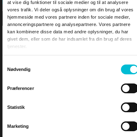
FORSIDEN
Search
at vise dig funktioner til sociale medier og til at analysere
vores trafik. Vi deler også oplysninger om din brug af vores
hjemmeside med vores partnere inden for sociale medier,
DOWNLOA
annonceringspartnere og analysepartnere. Vores partnere
kan kombinere disse data med andre oplysninger, du har
LEKTIONER
givet dem, eller som de har indsamlet fra din brug af deres
tjenester.
LEKTION 1 – Sømandskab og kommunikation
LEKTION 2 – Førstehjælp for sejlere
Samtykkevalg
Nødvendig
LEKTION 3 – Bølger & Tidevand
LEKTION 4 – Sejladsplanlægning
For at tilgå denne side skal du være
LEKTION 5 – Astronomisk navigation
Præferencer
logge ind og være tilmeldt kurset -
LEKTION 6 – Terrestrisk navigation
LEKTION 7 – Maritim meteorologi
Yachtskipper 1
LEKTION 8 – Instrumentlære
Statistik
INDEX
Marketing
Brugernavn eller e-mailadresse