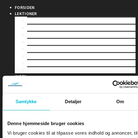
FORSIDEN
LEKTIONER
LEKTION 1 – Sømandskab og kommunikation
LEKTION 2 – Førstehjælp for sejlere
LEKTION 3 – Bølger & Tidevand
LEKTION 4 – Sejladsplanlægning
LEKTION 5 – Astronomisk navigation
LEKTION 6 – Terrestrisk navigation
LEKTION 7 – Maritim meteorologi
LEKTION 8 – Instrumentlære
INDEX
DIPLOMER
EKSAMEN
Samtykke
Detaljer
Om
Denne hjemmeside bruger cookies
Vi bruger cookies til at tilpasse vores indhold og annoncer, til