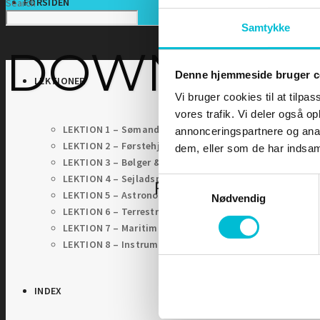
FORSIDEN
Search
Samtykke
DOWNLOA
Denne hjemmeside bruger c
LEKTIONER
Vi bruger cookies til at tilpas
vores trafik. Vi deler også 
LEKTION 1 – Sømandskab og kommunikation
annonceringspartnere og anal
LEKTION 2 – Førstehjælp for sejlere
dem, eller som de har indsaml
LEKTION 3 – Bølger & Tidevand
LEKTION 4 – Sejladsplanlægning
Samtykkevalg
For at tilgå denne sid
LEKTION 5 – Astronomisk navigation
Nødvendig
LEKTION 6 – Terrestrisk navigation
LEKTION 7 – Maritim meteorologi
LEKTION 8 – Instrumentlære
INDEX