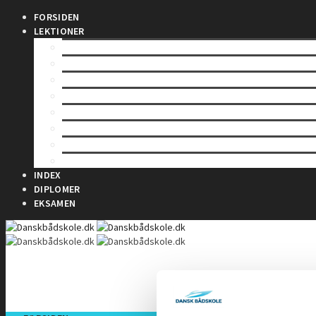
FORSIDEN
LEKTIONER
LEKTION 1 – Sømandskab og kommunikation
LEKTION 2 – Førstehjælp for sejlere
LEKTION 3 – Bølger & Tidevand
LEKTION 4 – Sejladsplanlægning
LEKTION 5 – Astronomisk navigation
LEKTION 6 – Terrestrisk navigation
LEKTION 7 – Maritim meteorologi
LEKTION 8 – Instrumentlære
INDEX
DIPLOMER
EKSAMEN