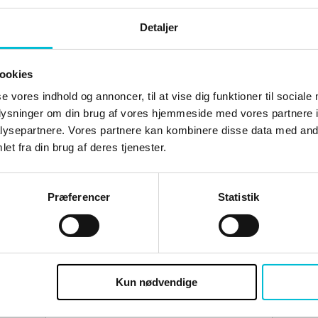
Detaljer
D
ookies
se vores indhold og annoncer, til at vise dig funktioner til sociale
oplysninger om din brug af vores hjemmeside med vores partnere i
ysepartnere. Vores partnere kan kombinere disse data med andr
et fra din brug af deres tjenester.
e skal du være logge ind og være tilmeldt 
Præferencer
Statistik
Brugernavn eller e-mailadresse
Kun nødvendige
Adgangskode