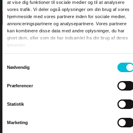
FORSIDEN
Search
at vise dig funktioner til sociale medier og til at analysere
vores trafik. Vi deler også oplysninger om din brug af vores
hjemmeside med vores partnere inden for sociale medier,
DOWNLOA
annonceringspartnere og analysepartnere. Vores partnere
kan kombinere disse data med andre oplysninger, du har
LEKTIONER
givet dem, eller som de har indsamlet fra din brug af deres
tjenester.
LEKTION 1 – Sømandskab og kommunikation
LEKTION 2 – Førstehjælp for sejlere
Samtykkevalg
Nødvendig
LEKTION 3 – Bølger & Tidevand
LEKTION 4 – Sejladsplanlægning
For at tilgå denne side skal du være
LEKTION 5 – Astronomisk navigation
Præferencer
logge ind og være tilmeldt kurset -
LEKTION 6 – Terrestrisk navigation
LEKTION 7 – Maritim meteorologi
Yachtskipper 1
LEKTION 8 – Instrumentlære
Statistik
INDEX
Marketing
Brugernavn eller e-mailadresse