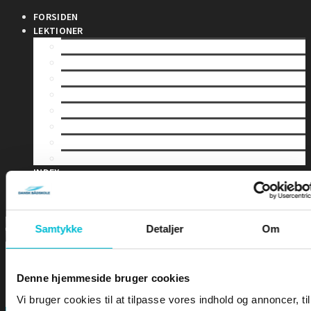
FORSIDEN
LEKTIONER
LEKTION 1 – Sømandskab og kommunikation
LEKTION 2 – Førstehjælp for sejlere
LEKTION 3 – Bølger & Tidevand
LEKTION 4 – Sejladsplanlægning
LEKTION 5 – Astronomisk navigation
LEKTION 6 – Terrestrisk navigation
LEKTION 7 – Maritim meteorologi
LEKTION 8 – Instrumentlære
INDEX
DIPLOMER
EKSAMEN
Samtykke
Detaljer
Om
Denne hjemmeside bruger cookies
Vi bruger cookies til at tilpasse vores indhold og annoncer, til