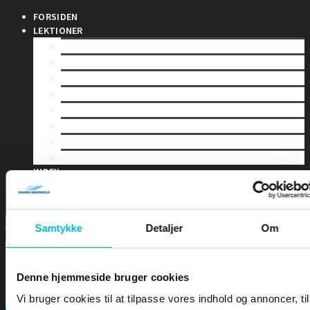
FORSIDEN
LEKTIONER
LEKTION 1 – Sømandskab og kommunikation
LEKTION 2 – Førstehjælp for sejlere
LEKTION 3 – Bølger & Tidevand
LEKTION 4 – Sejladsplanlægning
LEKTION 5 – Astronomisk navigation
LEKTION 6 – Terrestrisk navigation
LEKTION 7 – Maritim meteorologi
LEKTION 8 – Instrumentlære
INDEX
DIPLOMER
EKSAMEN
Samtykke
Detaljer
Om
Denne hjemmeside bruger cookies
Vi bruger cookies til at tilpasse vores indhold og annoncer, til