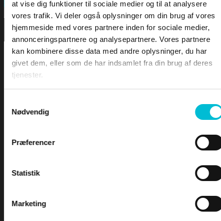
FORSIDEN
Search
at vise dig funktioner til sociale medier og til at analysere
vores trafik. Vi deler også oplysninger om din brug af vores
hjemmeside med vores partnere inden for sociale medier,
DOWNLOA
annonceringspartnere og analysepartnere. Vores partnere
kan kombinere disse data med andre oplysninger, du har
LEKTIONER
givet dem, eller som de har indsamlet fra din brug af deres
tjenester.
LEKTION 1 – Sømandskab og kommunikation
LEKTION 2 – Førstehjælp for sejlere
Samtykkevalg
Nødvendig
LEKTION 3 – Bølger & Tidevand
LEKTION 4 – Sejladsplanlægning
For at tilgå denne side skal du være
LEKTION 5 – Astronomisk navigation
Præferencer
logge ind og være tilmeldt kurset -
LEKTION 6 – Terrestrisk navigation
LEKTION 7 – Maritim meteorologi
Yachtskipper 1
LEKTION 8 – Instrumentlære
Statistik
INDEX
Marketing
Brugernavn eller e-mailadresse