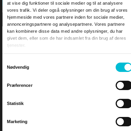
FORSIDEN
Search
at vise dig funktioner til sociale medier og til at analysere
vores trafik. Vi deler også oplysninger om din brug af vores
hjemmeside med vores partnere inden for sociale medier,
DOWNLOA
annonceringspartnere og analysepartnere. Vores partnere
kan kombinere disse data med andre oplysninger, du har
LEKTIONER
givet dem, eller som de har indsamlet fra din brug af deres
tjenester.
SØFARTSSTYRELSEN
Samtykkevalg
SØLOV
Nødvendig
MÅLING AF SKIBE
REGISTERING AF SKIBE
For at tilgå denne side skal du være
SIKKERHED TIL SØS
Præferencer
logge ind og være tilmeldt kurset
SKIBES BESÆTNING
SØMANDSLOVEN
SELVSTUDIE - Søret for fritidssejlere
ARBEJDSSKADESIKRING
Statistik
HAVMILJØ
TOLD
Marketing
Brugernavn eller e-mailadresse