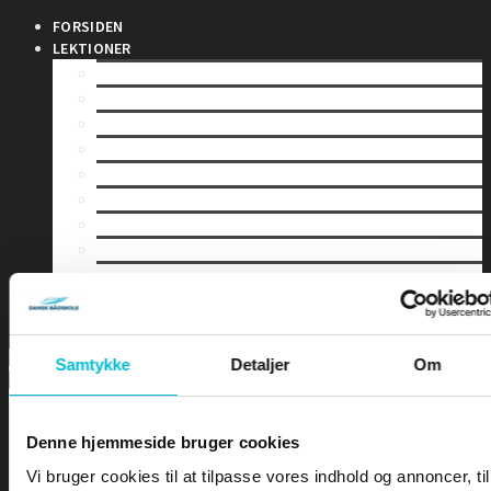
FORSIDEN
LEKTIONER
SØFARTSSTYRELSEN
SØLOV
MÅLING AF SKIBE
REGISTERING AF SKIBE
SIKKERHED TIL SØS
SKIBES BESÆTNING
SØMANDSLOVEN
ARBEJDSSKADESIKRING
HAVMILJØ
TOLD
INDHOLDSFORTEGNELSE
Samtykke
Detaljer
Om
Denne hjemmeside bruger cookies
Vi bruger cookies til at tilpasse vores indhold og annoncer, til