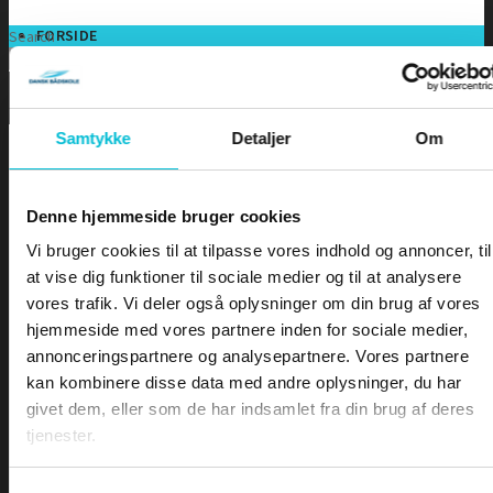
FORSIDE
Search
DOWNLOA
Samtykke
Detaljer
Om
LEKTIONER
Denne hjemmeside bruger cookies
Lektioner
INDLEDNING
Vi bruger cookies til at tilpasse vores indhold og annoncer, til
SÅDAN VIRKER EN RADIO
at vise dig funktioner til sociale medier og til at analysere
LOVE OG BESTEMMELSER
•
Indledning
vores trafik. Vi deler også oplysninger om din brug af vores
BETJENING AF EN VHF-RADIO
•
Sådan virker en radio
hjemmeside med vores partnere inden for sociale medier,
VHF KANALER
•
Love og bestemmelser
annonceringspartnere og analysepartnere. Vores partnere
TELEFONIPROCEDURE – Rutinekald
•
Betjening af en VHF-radio
kan kombinere disse data med andre oplysninger, du har
TELEFONIPROCEDURE – Nødkald
•
VHF Kanaler
TELEFONIPROCEDURE – Il- og sikkerhedskald
givet dem, eller som de har indsamlet fra din brug af deres
•
Telefoniprocedure
GMDSS
tjenester.
•
GMDSS
DSC – Digitalt Selektiv Kald
•
DSC
DSC – Nød, il og sikkerhed