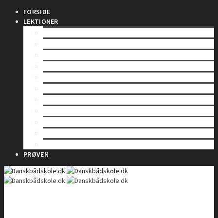
FORSIDE
LEKTIONER
INDLEDNING
SÅDAN VIRKER EN RADIO
LOVE OG BESTEMMELSER
BETJENING AF EN VHF-RADIO
VHF KANALER
TELEFONIPROCEDURE – Rutinekald
TELEFONIPROCEDURE – Nødkald
TELEFONIPROCEDURE – Il- og sikkerhedskald
GMDSS
DSC – Digitalt Selektiv Kald
DSC – Nød, il og sikkerhed
PRØVEN