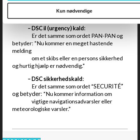
opmærksomhed til sig kan man i stedet
benytte en PAN-PAN eller SECURITÉ
Kun nødvendige
melding.
•••
••
–
DSC il (urgency) kald:
•••••
–
Er det samme som ordet PAN-PAN og
betyder: “Nu kommer en meget hastende
melding
•••••
–
om et skibs eller en persons sikkerhed
og hurtig hjælp er nødvendig.”
•••
••
–
DSC sikkerhedskald:
•••••
–
Er det samme som ordet “
SECURITÉ”
og betyder:
“Nu kommer information om
•••••
–
vigtige navigationsadvarsler eller
meteorologiske varsler.”