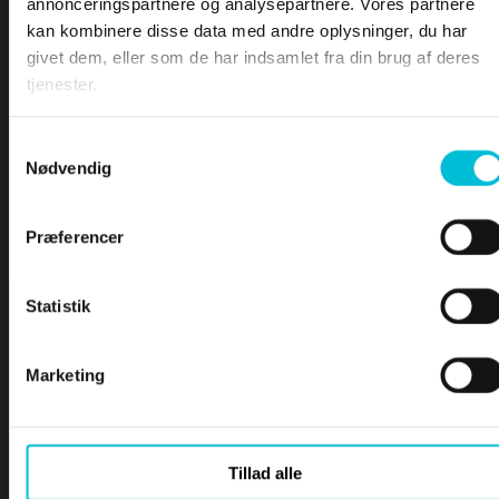
•
DSC – Nød, il og sikkerhed
annonceringspartnere og analysepartnere. Vores partnere
—
Definition af nød
kan kombinere disse data med andre oplysninger, du har
—
Nødalarmen
givet dem, eller som de har indsamlet fra din brug af deres
PRØVEN
—
Efter at have sendt en nødalarm
tjenester.
—
Modtage en nødalarm
—
Fejlagtig udsendelse af nødalarm
Samtykkevalg
—
Il og sikkerhed
Nødvendig
—
Afsende il eller sikkerhedskald
—
Modtage il eller sikkerhedskald
Præferencer
—
Mayday relay
Statistik
Marketing
Il og sikkerhed
DSC kan også bruges i situationer, hvor en
fuld alarm ikke er nødvendig. For at trække
Tillad alle