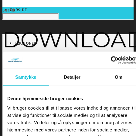
FORSIDE
Search
DOWNLOA
LEKTIONER
Lektioner
INDLEDNING
SÅDAN VIRKER EN RADIO
Samtykke
Detaljer
Om
LOVE OG BESTEMMELSER
•
Indledning
BETJENING AF EN VHF-RADIO
•
Sådan virker en radio
VHF KANALER
•
Love og bestemmelser
Denne hjemmeside bruger cookies
TELEFONIPROCEDURE – Rutinekald
•
Betjening af en VHF-radio
TELEFONIPROCEDURE – Nødkald
•
VHF Kanaler
Vi bruger cookies til at tilpasse vores indhold og annoncer, til
TELEFONIPROCEDURE – Il- og sikkerhedskald
•
Telefoniprocedure
at vise dig funktioner til sociale medier og til at analysere
GMDSS
•
GMDSS
vores trafik. Vi deler også oplysninger om din brug af vores
DSC – Digitalt Selektiv Kald
•
DSC
hjemmeside med vores partnere inden for sociale medier,
DSC – Nød, il og sikkerhed