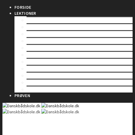
FORSIDE
LEKTIONER
INDLEDNING
SÅDAN VIRKER EN RADIO
LOVE OG BESTEMMELSER
BETJENING AF EN VHF-RADIO
VHF KANALER
TELEFONIPROCEDURE – Rutinekald
TELEFONIPROCEDURE – Nødkald
TELEFONIPROCEDURE – Il- og sikkerhedskald
GMDSS
DSC – Digitalt Selektiv Kald
DSC – Nød, il og sikkerhed
PRØVEN