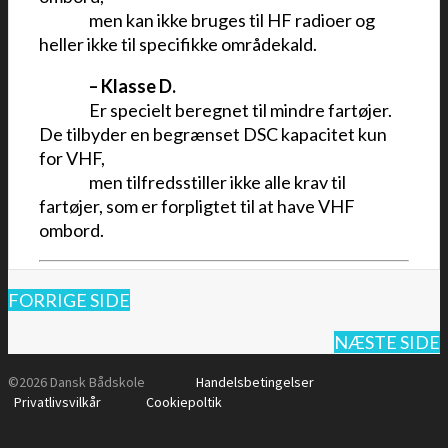
•••
••
men kan ikke bruges til HF radioer og
heller ikke til specifikke områdekald.
•••
••
–
Klasse D.
•••
••
Er specielt beregnet til mindre fartøjer.
De tilbyder en begrænset DSC kapacitet kun
for VHF,
•••
••
men tilfredsstiller ikke alle krav til
fartøjer, som er forpligtet til at have VHF
ombord.
FORRIGE SIDE
NÆSTE SIDE
©2026 Dansk Bådskole
Handelsbetingelser
Privatlivsvilkår
Cookiepoltik