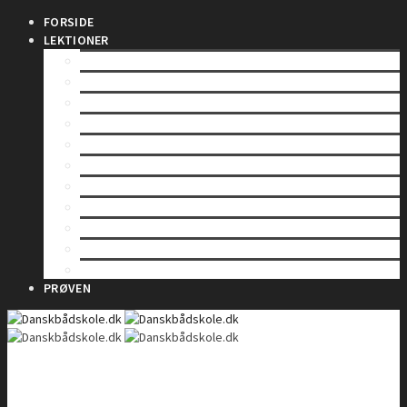
FORSIDE
LEKTIONER
INDLEDNING
SÅDAN VIRKER EN RADIO
LOVE OG BESTEMMELSER
BETJENING AF EN VHF-RADIO
VHF KANALER
TELEFONIPROCEDURE – Rutinekald
TELEFONIPROCEDURE – Nødkald
TELEFONIPROCEDURE – Il- og sikkerhedskald
GMDSS
DSC – Digitalt Selektiv Kald
DSC – Nød, il og sikkerhed
PRØVEN