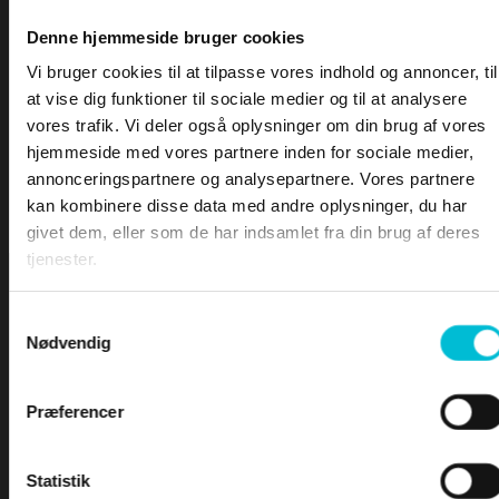
—
DSC kontrollere
—
Klasser af DSC kontroller
Denne hjemmeside bruger cookies
—
MMSI nummer
PRØVEN
Vi bruger cookies til at tilpasse vores indhold og annoncer, til
—
Forskellige typer af kald
at vise dig funktioner til sociale medier og til at analysere
—
DSC kontroller og position
vores trafik. Vi deler også oplysninger om din brug af vores
—
Brug af klasse D kontroller
hjemmeside med vores partnere inden for sociale medier,
—
Sende et DSC kald
annonceringspartnere og analysepartnere. Vores partnere
—
Modtage et DSC kald
kan kombinere disse data med andre oplysninger, du har
•
DSC – Nød, il og sikkerhed
givet dem, eller som de har indsamlet fra din brug af deres
tjenester.
Samtykkevalg
Nødvendig
Klasser af DSC-kontroller
Præferencer
Der findes flere klasser af DSC-kontrollere med
forskellige muligheder for at tilfredsstille de
enkelte brugers behov.
Statistik