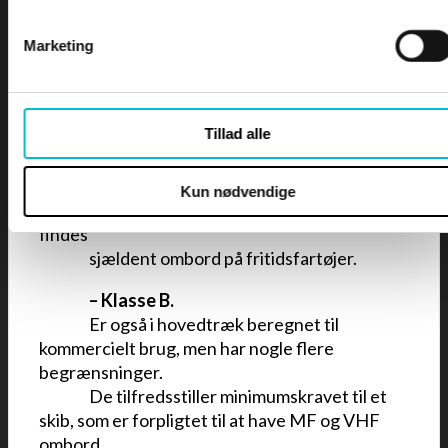
•••
••
–
Klasse A.
•••
••
Har alle de faciliteter, som er mulige
Marketing
gennem DSC, inklusiv muligheden for at
kontrollere
•••
••
HF
og MF radioer, til at bekræfte og
Tillad alle
videresende
nødmeldinger og til at kalde
fartøjer op i et
•••
••
bestemt geografisk område. De er
Kun nødvendige
udviklet særligt til brug ombord i større skibe og
findes
•••
••
sjældent ombord på fritidsfartøjer.
•••
••
–
Klasse B.
•••
••
Er også i hovedtræk beregnet til
kommercielt brug, men har nogle flere
begrænsninger.
•••
••
De tilfredsstiller minimumskravet til et
skib, som er forpligtet til at have MF og VHF
ombord,