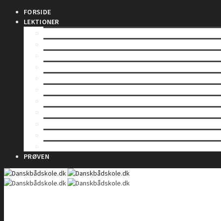
FORSIDE
LEKTIONER
INDLEDNING
SÅDAN VIRKER EN RADIO
LOVE OG BESTEMMELSER
BETJENING AF EN VHF-RADIO
VHF KANALER
TELEFONIPROCEDURE – Rutinekald
TELEFONIPROCEDURE – Nødkald
TELEFONIPROCEDURE – Il- og sikkerhedskald
GMDSS
DSC – Digitalt Selektiv Kald
DSC – Nød, il og sikkerhed
PRØVEN