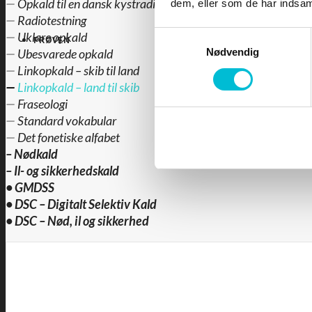
—
Opkald til en dansk kystradio
dem, eller som de har indsaml
—
Radiotestning
Samtykkevalg
—
Uklare opkald
PRØVEN
Nødvendig
—
Ubesvarede opkald
—
Linkopkald – skib til land
—
Linkopkald – land til skib
—
Fraseologi
—
Standard vokabular
—
Det fonetiske alfabet
–
Nødkald
–
Il- og sikkerhedskald
•
GMDSS
•
DSC – Digitalt Selektiv Kald
•
DSC – Nød, il og sikkerhed