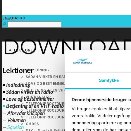
FORSIDE
Search
DOWNLOA
LEKTIONER
Lektioner
INDLEDNING
SÅDAN VIRKER EN RADIO
Samtykke
LOVE OG BESTEMMELSER
•
Indledning
BETJENING AF EN VHF-RADIO
•
Sådan virker en radio
VHF KANALER
•
Love og bestemmelser
Denne hjemmeside bruger c
TELEFONIPROCEDURE – Rutinekald
•
Betjening af en VHF-radio
Vi bruger cookies til at tilpas
TELEFONIPROCEDURE – Nødkald
—
Afbryder knappen
vores trafik. Vi deler også 
TELEFONIPROCEDURE – Il- og sikkerhedskald
—
Volumen
annonceringspartnere og anal
GMDSS
—
Squelch
dem, eller som de har indsaml
DSC – Digitalt Selektiv Kald