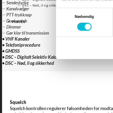
—
Sendestyrke
DSC – Nød, il og sikkerhed
—
Kanalvælger
Samtykkevalg
—
PTT-trykknap
Nødvendig
—
Dual watch
PRØVEN
—
Dimmer
—
Gør klar til transmission
•
VHF Kanaler
•
Telefoniprocedure
•
GMDSS
•
DSC – Digitalt Selektiv Kald
•
DSC – Nød, il og sikkerhed
Squelch
Squelch kontrollen regulerer følsomheden for modta