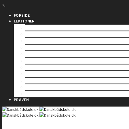
FORSIDE
LEKTIONER
INDLEDNING
SÅDAN VIRKER EN RADIO
LOVE OG BESTEMMELSER
BETJENING AF EN VHF-RADIO
VHF KANALER
TELEFONIPROCEDURE – Rutinekald
TELEFONIPROCEDURE – Nødkald
TELEFONIPROCEDURE – Il- og sikkerhedskald
GMDSS
DSC – Digitalt Selektiv Kald
DSC – Nød, il og sikkerhed
PRØVEN